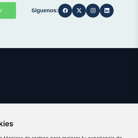
Síguenos:
r
kies