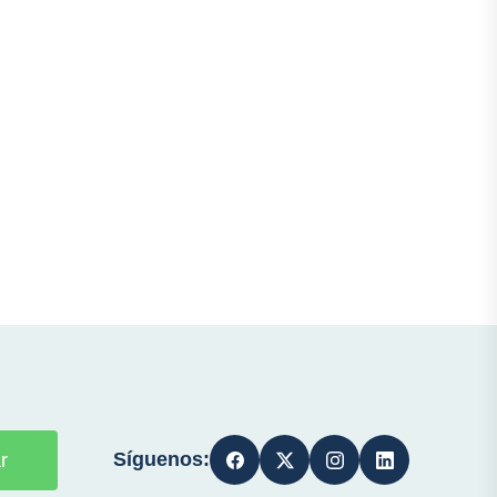
Síguenos:
r