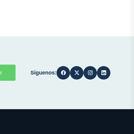
Síguenos:
r